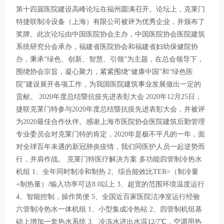
第十四届医院建设高峰论坛在福州圆满召开。论坛上，克莱门
特捷联制冷设备（上海）有限公司被评为优秀企业，并颁布了
奖牌。此次论坛由中国医院协会主办，中国医院协会医院建筑
系统研究分会承办，福建省医院协会和福建省妇幼保健院协
办，秉承“绿色、创新、智慧、引领”为主题，在总会领导下，
围绕协会宗旨，凝心聚力，紧紧围绕“健康中国”和“绿色医
院”建设展开各项工作，为我国医院建筑事业发展做出一定的
贡献。 2020年度总结暨抗疫先进表彰大会 2020年12月25日，
捷联克莱门特参与2020年度总结暨抗疫先进表彰大会，并被评
为2020最佳合作伙伴。感谢上海市医院协会医院建筑后勤管理
专业委员会对克莱门特的肯定，2020年是极不平凡的一年，面
对全球百年未遇的新冠肺炎疫情，我们同医护人员一起逆势而
行，并肩作战。 克莱门特医疗解决方案 多功能四管制冷热水
机组 1、全年同时制冷和制热 2、综合能效比TER=（制冷量
+制热量）/输入功率可达8.0以上 3、超宽的范围环境温度运行
4、智能控制，操作简便 5、全国近百家医院洁净室运行经验
六管制冷热水一体机组 1、小型集成冷热站 2、四管制机组基
础上增加一套热水系统 3、冷冻水进出水温12/7℃，空调用热