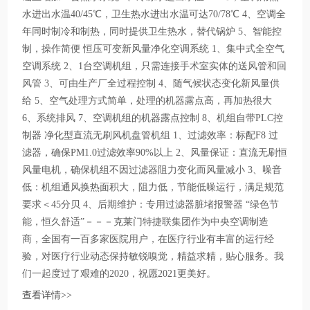
水进出水温40/45℃，卫生热水进出水温可达70/78℃ 4、空调全
年同时制冷和制热，同时提供卫生热水，替代锅炉 5、智能控
制，操作简便 恒压可变新风量净化空调系统 1、集中式全空气
空调系统 2、1台空调机组，只需连接手术室实体的送风管和回
风管 3、可由生产厂全过程控制 4、随气候状态变化新风量供
给 5、空气处理方式简单，处理的机器露点高，再加热很大
6、系统排风 7、空调机组的机器露点控制 8、机组自带PLC控
制器 净化型直流无刷风机盘管机组 1、过滤效率：标配F8 过
滤器，确保PM1.0过滤效率90%以上 2、风量保证：直流无刷恒
风量电机，确保机组不因过滤器阻力变化而风量减小 3、噪音
低：机组通风换热面积大，阻力低，节能低噪运行，满足规范
要求＜45分贝 4、后期维护：专用过滤器脏堵报警器 “绿色节
能，恒久舒适”－－－克莱门特捷联集团作为中央空调制造
商，全国有一百多家医院用户，在医疗行业有丰富的运行经
验，对医疗行业动态保持敏锐嗅觉，精益求精，贴心服务。我
们一起度过了艰难的2020，祝愿2021更美好。
查看详情>>