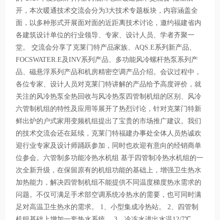
开，本次暖通技术交流会分为3大技术专题板块，内容涵盖全
面，以多种形式开展面对面的近距离技术讨论，邀约福建省内
各建筑设计单位的行业领导、专家、设计人员、学者齐聚一
堂。 交流会分享了克莱门特产品家族、AQS.E系列新产品、
FOCSWATER.E及INV系列产品、多功能风冷螺杆热泵系列产
品、磁悬浮系列产品和机房精密空调产品介绍。会议过程中，
各位专家、设计人员对克莱门特讲解的产品给予高度评价，就
关注的风冷热泵全热回收与风冷热泵四管制机组的区别、风冷
六管制机组的特性及应用等展开了热烈讨论，针对克莱门特新
鲜出炉的户式家用变频机组提出了宝贵的市场推广建议。我们
的技术交流会还在延续，克莱门特福建办事处全体人员热诚欢
迎行业专家及设计师踊跃参加，同时也欢迎有意向的经销商单
位参会。六管制多功能冷热水机组 基于四管制冷热水机组的一
次全新升级，在保留原有的机组功能的基础上，增强卫生热水
加热能力，解决四管制机组不能提供不同温度梯度热水需求的
问题。不仅可满足手术部空调系统冷热水的需要，也可同时满
足对高温卫生热水的需求。 1、小型集成冷热站。 2、四管制
机组基础上增加一套热水系统。 3、冷冻水进出水温12/7℃，