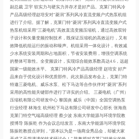
副总裁 卫宇 软实力与硬实力并存才是好产品。克莱门特风冷
产品高级经理赵培安对“菱润”系列风冷直流变频户式热泵机组
进行了介绍。据了解，克莱门特“菱润”系列风冷直流变频户式
热泵机组采用“三菱电机”高效直流变频压缩机，通过高效双转
子设计和矢量变频控制技术，既保证压缩机的高效运行，又有
效降低机组运行的振动和噪声。机组采用一体化设计，有效减
少水系统安装周期和占地面积，节省安装费用，增强空调系统
的整体可靠性。全变频设计，实现综合能效系数高达4.6，远超
国家一级能效水平。 克莱门特风冷产品高级经理 赵培安 好产
品来自于优化设计和优质部件。此次新品发布会上，克莱门特
特邀三菱电机、威乐水泵、松下马达等合作伙伴对“菱润”系列
采用的高性能关键部件进行了详实的介绍。 三菱电机（广州）
压缩机有限公司研发中心 黎国炎 威乐（中国）全国空调热泵
行业经理 林海生 杭州松下马达有限公司研发中心部长 张海燕
克莱门特空气端高级经理 蔡少波 东南大学能源与环境学院教
授博导 陈振乾 作为会议总结发言，东南大学能源与环境学院
陈振乾教授点评到，“原本以为是一场商业秀品会，却被大家
开成了干货满满的技术研讨会！” 陈教授对克莱门特推出的热