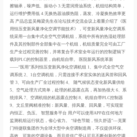
擦轴承，噪声低、振动小 3.无需润滑油系统，机组结构简单，
运行维护费用低 4.无换热器油膜热阻，蒸发、冷凝换热效率更
高 产品总监吴梅梁先生在论坛技术交流会议上着重介绍了《医
用恒压变新风量净化空调节能技术》，可变新风量净化空调系
统采用一台集中式全空气空调机组，系统中所有的热湿处理部
件及其控制部件全部集中在一个机组，机组质量完全可由工厂
生产全过程完善控制，并将复合手术室全年运行的控制逻辑下
载到PLC的控制器里，由机组自带。 医院新风系统革新
——“医用”系列恒压变新风净化空调机组 1、集中式全空气空
调系统 2、1台空调机组，只需连接手术室实体的送风管和回风
管 3、可由生产厂全过程控制 4、 随气候状态变化新风量供给
5、空气处理方式简单，处理的机器露点高，再加热很大 6、系
统排风 7、空调机组的机器露点控制 8、机组自带PLC控制器
9、文丘里阀精准控制：新风量、排风量、回风量，可实现室
内恒正、负压。 智慧服务平台 用户可以使用APP在任何地方
监测机组运行状态，省心省力。 “绿色节能，恒久舒适”---克莱
门特捷联集团作为全球大型中央空调制造商，不仅提供环保、
高效、可靠的空调设备，而且提供广受认可且不断创新的空调