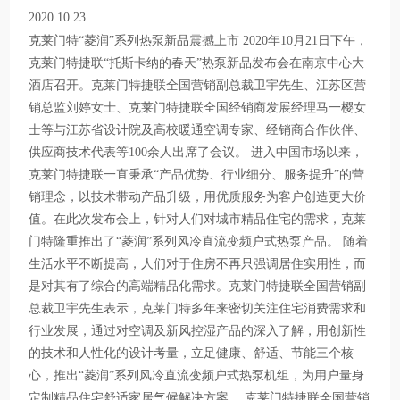
2020.10.23
克莱门特“菱润”系列热泵新品震撼上市 2020年10月21日下午，
克莱门特捷联“托斯卡纳的春天”热泵新品发布会在南京中心大
酒店召开。克莱门特捷联全国营销副总裁卫宇先生、江苏区营
销总监刘婷女士、克莱门特捷联全国经销商发展经理马一樱女
士等与江苏省设计院及高校暖通空调专家、经销商合作伙伴、
供应商技术代表等100余人出席了会议。 进入中国市场以来，
克莱门特捷联一直秉承“产品优势、行业细分、服务提升”的营
销理念，以技术带动产品升级，用优质服务为客户创造更大价
值。在此次发布会上，针对人们对城市精品住宅的需求，克莱
门特隆重推出了“菱润”系列风冷直流变频户式热泵产品。 随着
生活水平不断提高，人们对于住房不再只强调居住实用性，而
是对其有了综合的高端精品化需求。克莱门特捷联全国营销副
总裁卫宇先生表示，克莱门特多年来密切关注住宅消费需求和
行业发展，通过对空调及新风控湿产品的深入了解，用创新性
的技术和人性化的设计考量，立足健康、舒适、节能三个核
心，推出“菱润”系列风冷直流变频户式热泵机组，为用户量身
定制精品住宅舒适家居气候解决方案。 克莱门特捷联全国营销