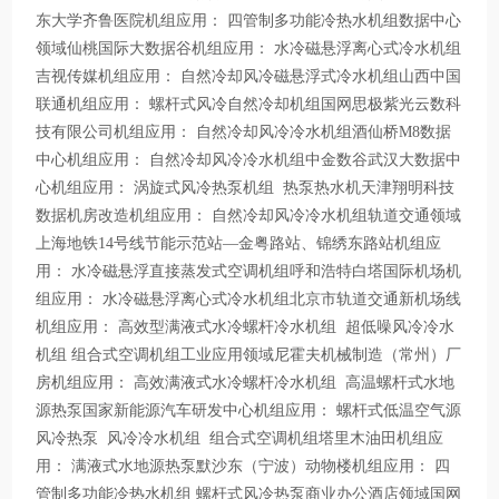
东大学齐鲁医院机组应用： 四管制多功能冷热水机组数据中心
领域仙桃国际大数据谷机组应用： 水冷磁悬浮离心式冷水机组
吉视传媒机组应用： 自然冷却风冷磁悬浮式冷水机组山西中国
联通机组应用： 螺杆式风冷自然冷却机组国网思极紫光云数科
技有限公司机组应用： 自然冷却风冷冷水机组酒仙桥M8数据
中心机组应用： 自然冷却风冷冷水机组中金数谷武汉大数据中
心机组应用： 涡旋式风冷热泵机组 热泵热水机天津翔明科技
数据机房改造机组应用： 自然冷却风冷冷水机组轨道交通领域
上海地铁14号线节能示范站—金粤路站、锦绣东路站机组应
用： 水冷磁悬浮直接蒸发式空调机组呼和浩特白塔国际机场机
组应用： 水冷磁悬浮离心式冷水机组北京市轨道交通新机场线
机组应用： 高效型满液式水冷螺杆冷水机组 超低噪风冷冷水
机组 组合式空调机组工业应用领域尼霍夫机械制造（常州）厂
房机组应用： 高效满液式水冷螺杆冷水机组 高温螺杆式水地
源热泵国家新能源汽车研发中心机组应用： 螺杆式低温空气源
风冷热泵 风冷冷水机组 组合式空调机组塔里木油田机组应
用： 满液式水地源热泵默沙东（宁波）动物楼机组应用： 四
管制多功能冷热水机组 螺杆式风冷热泵商业办公酒店领域国网