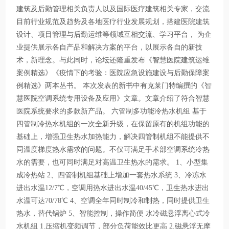
建筑及后勤管理相关负责人以及国际医疗建筑相关专家，交流
目前行业规范及趋势及各地医疗行业发展规划，搭建医院建筑
设计、项目管理与后勤运维等领域互相交流、学习平台， 为企
业提供展示各自产品和解决方案的平台，以展示各自的新技
术，新理念。与此同时，论坛还隆重发布《智慧医院建筑运维
案例精选》《疫情下的考验：医院应急设施建设与后勤保障案
例精选》两本丛书。 本次发表的新书中有克莱门特编撰的《智
慧医院空调系统专用设备及应用》文章。文章介绍了符合智慧
医院系统要求的多款新产品。 六管制多功能冷热水机组 基于
四管制冷热水机组的一次全新升级，在保留原有的机组功能的
基础上，增强卫生热水加热能力，解决四管制机组不能提供不
同温度梯度热水需求的问题。不仅可满足手术部空调系统冷热
水的需要，也可同时满足对高温卫生热水的需求。 1、小型集
成冷热站 2、四管制机组基础上增加一套热水系统 3、冷冻水
进出水温12/7℃，空调用热水进出水温40/45℃，卫生热水进出
水温可达70/78℃ 4、空调全年同时制冷和制热，同时提供卫生
热水，替代锅炉 5、智能控制，操作简便 水冷磁悬浮离心式冷
水机组 1.压缩机变频调节，部分负荷能效比更高 2.磁悬浮无摩