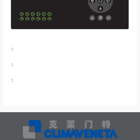
：
：
：