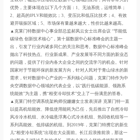
优势，主要体现在以下几个方面：1、无油系统，运维简单；
2、超高的IPLV和能效比；3、变压比和低压比技术；4、有效
避开喘振区域；5、市场保有量越来越大，性价比越来越高。
▲克莱门特数据中心事业部总监郝凤云女士出席会议 “节能低
碳绿色 创新技术核心”，第十届数据中心标准峰会的主题一
出，引发了行业内诸多同仁的关注和思考。数据中心标准峰会
抛出了科技热点、行业新成果、产业发展等不同方面的新业态
的问题，提供了行业内各大企业之间的交流学习的机会。针对
国家对于节能环保的新发展方向，针对人民对于青山绿水的新
需求，针对数据中心产业的一系列核心问题，克莱门特作为中
央空调数据中心领域的代表企业，以“践行低碳能源、领跑系
统能效”为主题，携“相变冷却技术”交上了一份满意的答卷。
▲克莱门特空调系统架构师倪姗姗女士发表演讲 克莱门特一直
以提高机组能效、降低使用能耗为己任，先后推出了自然冷却
风冷冷水机组、水冷磁悬浮离心式冷水机组、热回收机组等一
系列高能效、低排碳的机组。到2019年，克莱门特携它的新生
儿“相变冷却系统”出现在大众面前。长江后浪推前浪，那这一