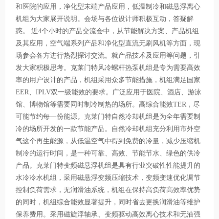
和医院的应用，净化型末端产品应用，低温制冷和磁悬浮离心
机组为大家展开说明。会场与各位设计师积极互动，答疑解
惑。 近4个小时的产品交流会中，从节能解决方案、产品机组
及其应用，空气端系列产品和净化型直流无刷风机等方面，现
场参会各方进行热烈探讨交流。就产品技术及应用等问题，引
发大家积极思考。克莱门特风冷螺杆热泵机组是专为需要高效
率的用户设计的产品，机组采用众多节能措施，机组满足国家
EER、IPLV双一级能效的要求。广泛应用于医院、酒店、游泳
馆、博物馆等需要同时制冷制热的场所。高综合能效TER，尽
可能节约每一份能源。克莱门特自然冷却机组是为全年需要制
冷的场所开发的一款节能产品。自然冷却机组充分利用市外空
气这个再生能源，从低温空气中得到免费的冷量，减少压缩机
制冷的运行时间，是一种可靠、高效、节能节水、绿色的供冷
产品。克莱门特变频磁悬浮机组是具有行业突破性性能提升的
水冷冷水机组，采用磁悬浮变频压缩技术，变频变速优化调节
控制负荷需求，无润滑油系统，机组在保持高负荷高效率优势
的同时，机组综合能效显著提升，同时省去更换润滑油等维护
保养费用。采用磁旋浮轴承、变频驱动高效离心技术和无油强