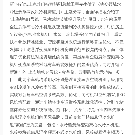
新”分论坛上克莱门特营销副总裁卫宇先生做了《轨交领域水
冷磁悬浮高效制冷机房应用》主题分享，全面详细地介绍了
“上海地铁1号线 - 马戏城站节能提升示范” 项目，此车站应用
全磁悬浮离心冷水机组及变流量制冷机房群控系统，对机房主
要设备(包括冷水机组、水泵、冷却塔等)全面节能提升、重要
技术参数精准测量、智控和监测系统运行策略算法优化：不仅
发挥出全磁悬浮变流量制冷机房调节范围较宽的特点，而且体
现了优化算法对投资增效的价值，突显采用全磁悬浮变频离心
机组变流量系统对既有车站能效提升的显著优势；同时介绍了
新通车的“上海地铁14号线 - 金粤路、云顺路节能示范站” 项
目，此两个车站均采用水冷磁悬浮直接蒸发空调机组，应用制
冷剂冷凝侧水冷效率较高、蒸发侧直接蒸发的制冷集成模式，
实现对新建车站空调系统高效、简化，同时机组空气端采用EC
风机墙配置，通过车站整体空调群控系统优化调控，达到车站
整体舒适空调系统节能示范目标。 克莱门特是行业内率先推出
磁悬浮冷水机组的国际品牌，目前克莱门特磁悬浮冷水机
组“家族”更为完备，包括：水冷磁悬浮变频离心式冷水机组、
水冷模块式磁悬浮变频离心式冷水机组、风冷磁悬浮变频离心