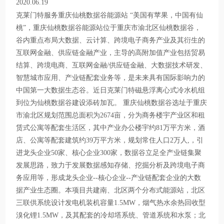
2020.06.19
克莱门特服务重庆仙桃数据谷能源站 “美国有苹果，中国有仙
桃”，重庆仙桃数据谷能源站位于重庆市渝北区仙桃数据谷，
谷内重点布局大数据、云计算、跨境电子商务产业及其衍生的
互联网金融、供应链金融产业，主导的高附加值产业包括贸易
结算、跨境电商、互联网金融/供应链金融、大数据技术研发、
智慧城市应用、产业链配套业务等，是未来具有国际影响力的
中国第一大数据生态谷。近日克莱门特磁悬浮离心式冷水机组
到位为仙桃数据谷建设添砖加瓦。 重庆仙桃数据谷选址于重庆
市渝北区规划范围总面积为2674亩，分为商务楼宇产业区和租
赁式公寓等配套生活区，其中产业办公楼宇约81万平方米，酒
店、公寓等配套建筑约39万平方米，规划常住人口2万人,，引
进龙头企业50家、核心企业300家，数据谷立足全产业链集聚
发展思路，致力于发展数据感知存储、挖掘分析及跨境电子商
务应用等，形成龙头企业--核心企业--产业链配套企业的大数
据产业生态圈。本项目共建南、北区两个分布式能源站，北区
三联供系统设计发电机装机容量1.5MW，烟气热水余热回收型
溴化锂1.5MW，及其配套的冷却塔系统、管道系统和水泵；北