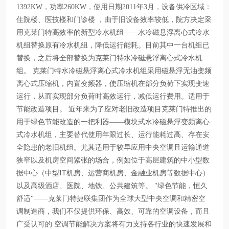
1392KW，功率260KW，使用日期2011年3月，设备供冷区域：
住院楼、医技楼和门诊楼 ，由于旧设备效率较低，院方决定采
用克莱门特高效率的新型冷水机组——水冷磁悬浮离心式冷水
机组替换原有冷水机组，降低运行能耗。目前其中一台机组已
替换，之后将全部替换为克莱门特水冷磁悬浮离心式冷水机
组。 克莱门特水冷磁悬浮离心式冷水机组采用磁悬浮无油变频
离心式压缩机，内置变频器，使压缩机在部分负荷下实现变速
运行，从而实现部分负荷时高效运行，减低运行费用。适用于
节能改造项目。 近年来为了应对老旧改造项目克莱门特推出的
用于绿色节能改造的一把利器——模块式水冷磁悬浮变频离心
式冷水机组，主要替代使用年限过长、运行能耗过高、存在安
全隐患的老旧机组。尤其适用于较早应用中央空调且运输通道
狭窄以及机房空间紧张的场合，例如位于高层建筑的中小型数
据中心（中型IT机房、运营商机房、金融业机房等数据中心）
以及高级酒店、医院、地铁、公共建筑等。 "绿色节能，恒久
舒适"——克莱门特捷联集团作为全球大型中央空调和精密空
调制造商，我们不仅提供环保、高效、可靠的空调设备，而且
广受认可的 空调节能解决方案将有力支持各行业的快速发展和