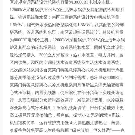
区常规空调系统设计总装机容量为10000RT电制冷主机，
12600kW采暖锅炉,700kW的生活热水锅炉及其配套的冷却塔系
统、管道系统和水泵；南区三联供系统设计发电机装机容量
1.5MW，烟气热水余热回收型溴化锂1.5MW，及其配套的冷却
塔系统、管道系统和水泵；南区常规空调系统设计总装机容量
为8000RT电制冷主机，12600kW采暖锅炉,700kW的生活热水锅
炉及其配套的冷却塔系统、管道系统和水泵；同时配套建设能
源站燃气接入、3000立方米蓄冷（热）水装置、电力并网、园
区内供热、园区内空调冷热水管道系统及生活热水管道系统。
此次能源站采用多台克莱门特磁悬浮离心式冷水机组用于承担
部分夏季部分负荷和过渡季节的制冷需求，总冷量达4000RT。
克莱门特磁悬浮离心式冷水机组采用丹佛斯磁悬浮无油变频离
心式压缩机，内置变频器，使压缩机在部分负荷下实现变速运
行，从而实现部分负荷时高效运行，减低运行费用。水冷磁悬
浮变频离心式冷水机组 1.压缩机变频调节，部分负荷能效比更
高 2.磁悬浮无摩擦轴承，噪声低、振动小 3.无需润滑油系统，
机组结构简单，运行维护费用低 4.无换热器油膜热阻，蒸发、
冷凝换热效率更高 5.智能抗喘振 "绿色节能，恒久舒适"——克