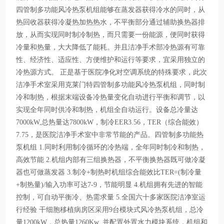
四管制多功能风冷热泵机组能够在蒸发器获得冷水的同时，从
热回收器获得冷凝热加热热水，不平衡部分通过辅助换热器排
放，从而实现同时制冷制热，而只需要一份能源，便同时获得
冷量和热量，大大降低了能耗。并且洁净手术部冷热源有可靠
性、经济性、适应性、方便维护和运行等要求，宜采用独立的
冷热源方式。 正是基于医院净化对空调系统的特殊要求，此次
洁净手术室采用克莱门特四管制多功能风冷热泵机组，同时制
冷和制热，根据末端设备冷热量变化自动进行平衡和调节，以
实现全年同时供冷和制热，机组全自动运行。设备总冷量达
7000kW,总热量达7800kW，制冷EER3.56，TER（综合能效）
7.75，是医院洁净手术室中非常节能的产品。四管制多功能热
泵机组 1.同时利用制冷循环的冷热端，全年同时制冷和制热，
高效节能 2.机组内部有三组换热器，不平衡换热器既可做冷凝
器也可做蒸发器 3.制冷+制热时机组综合能效比TER=(制冷量
+制热量)/输入功率可达7-9，节能明显 4.机组拥有先进的智能
控制，可自动平衡冷、热需求量 5.全国六十多家医院洁净室运
行经验 干细胞移植病房区采用9台模块式风冷热泵机组，总冷
量1200kW，总热量1260Kw, 并配置外置水力模块系统，机组和