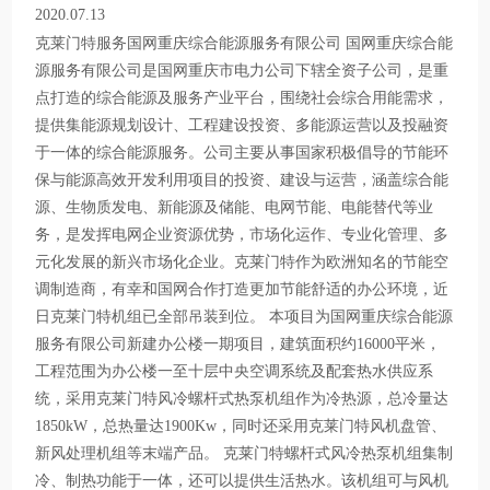
2020.07.13
克莱门特服务国网重庆综合能源服务有限公司 国网重庆综合能
源服务有限公司是国网重庆市电力公司下辖全资子公司，是重
点打造的综合能源及服务产业平台，围绕社会综合用能需求，
提供集能源规划设计、工程建设投资、多能源运营以及投融资
于一体的综合能源服务。公司主要从事国家积极倡导的节能环
保与能源高效开发利用项目的投资、建设与运营，涵盖综合能
源、生物质发电、新能源及储能、电网节能、电能替代等业
务，是发挥电网企业资源优势，市场化运作、专业化管理、多
元化发展的新兴市场化企业。克莱门特作为欧洲知名的节能空
调制造商，有幸和国网合作打造更加节能舒适的办公环境，近
日克莱门特机组已全部吊装到位。 本项目为国网重庆综合能源
服务有限公司新建办公楼一期项目，建筑面积约16000平米，
工程范围为办公楼一至十层中央空调系统及配套热水供应系
统，采用克莱门特风冷螺杆式热泵机组作为冷热源，总冷量达
1850kW，总热量达1900Kw，同时还采用克莱门特风机盘管、
新风处理机组等末端产品。 克莱门特螺杆式风冷热泵机组集制
冷、制热功能于一体，还可以提供生活热水。该机组可与风机