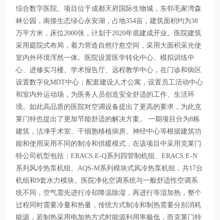
综合数字医院。项目位于成都天府国际生物城，东邻毛家湾森
林公园，南接生态绿心永安湖，占地354亩，建筑面积约为38
万平方米，床位2000张，计划于2020年底建成开业。医院建筑
采用庭院式布局，着力营造自然疗愈空间，采用大面积采光使
室内外环境浑然一体。医院设置医学转化中心、模拟训练中
心、进修实习楼、学术报告厅、远程教学中心，在门诊和病区
设置数字化MDT中心；配套建设人才公寓，设置员工活动中心
和室内外运动场，为医务人员创造安全舒适的工作、生活环
境。如此高品质的医院对空调设备提出了更高的要求，为此克
莱门特也提出了更加节能舒适的解决方案。 一期项目分为8栋
建筑，洁净手术室、干细胞移植病房、神经中心等根据建筑功
能和使用采用不同的制冷和供暖模式，在该项目中采用克莱门
特公司机型包括：ERACS.E-Q系列四管制机组、ERACS.E-N
系列风冷热泵机组、AQS-M系列模块式风冷热泵机组，共17台
机组和9套水力模块。医院净化空调系统与一般舒适性空调系
统不同，空气需先进行冷却降温除湿，再进行等湿加热，整个
过程同时需要冷量和热量，传统方式制冷和制热需要分别消耗
能源，若制热采用电加热方式时能源利用率极低，而克莱门特