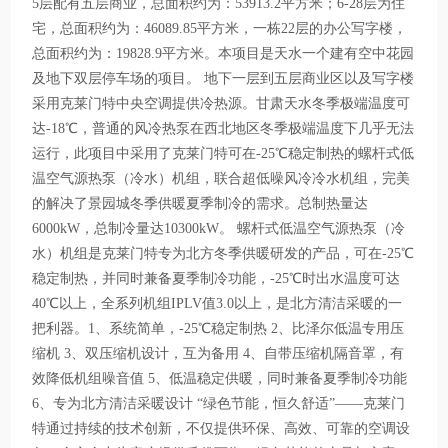
5层配有五层商业，总面积约为：53913.2平方米；6-28层为住
宅，总面积约为：46089.85平方米，一栋22层的办公写字楼，
总面积约为：19828.9平方米。本项目是天水一个建有空中花园
及地下双层停车场的项目。 地下一层到五层商业区以及写字楼
采用克莱门特中央空调提供冷热源。甘肃天水冬季极端温度可
达-18℃，普通的风冷热泵在西北地区冬季极端温度下几乎无法
运行，此项目中采用了克莱门特可在-25℃稳定制热的螺杆式低
温空气源热泵（冷水）机组，联合超低噪风冷冷水机组，完美
的解决了景园城冬季供暖夏季制冷的需求。总制热量达
6000kW，总制冷量达10300kW。 螺杆式低温空气源热泵（冷
水）机组是克莱门特专为北方冬季供暖研发的产品，可在-25℃
稳定制热，并同时兼备夏季制冷功能，-25℃时出水温度可达
40℃以上，全系列机组IPLV值3.0以上，是北方清洁采暖的一
把利器。1、系统简单，-25℃稳定制热 2、比泽尔低温专用压
缩机 3、双压缩机设计，互为备用 4、自带压缩机隔音罩，有
效降低机组噪音值 5、低温稳定供暖，同时兼备夏季制冷功能
6、专为北方清洁采暖设计 “绿色节能，恒久舒适”——克莱门
特通过持续的技术创新，不仅提供环保、高效、可靠的空调设