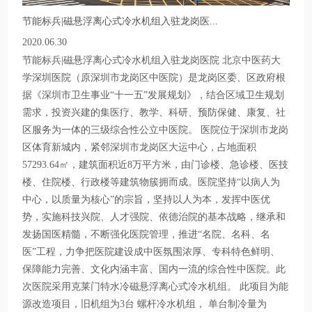
节能标兵|磁悬浮离心式冷水机组入驻龙岗医...
2020.06.30
节能标兵|磁悬浮离心式冷水机组入驻龙岗医院 北京中医药大
学深圳医院（原深圳市龙岗区中医院）是龙岗区委、区政府根
据《深圳市卫生事业“十一五”发展规划》，结合区域卫生规划
需求，投资兴建的集医疗、教学、科研、预防保健、康复、社
区服务为一体的三级综合性公立中医院。 医院位于深圳市龙岗
区体育新城内，紧邻深圳市龙岗区大运中心，占地面积
57293.64㎡，建筑面积近8万平方米，由门诊楼、急诊楼、医技
楼、住院楼、行政楼等建筑物簇拥而成。医院坚持“以病人为
中心，以质量为核心”的宗旨，坚持以人为本，发挥中医优
势，实施科技兴院、人才强院、依德治院的基本战略，继承和
发扬国医精髓，不断强化医院管理，推进“名院、名科、名
医”工程，力争把医院建设成中医氛围浓厚、专科特色鲜明、
保障能力完善、文化内涵丰富、国内一流的综合性中医院。此
次医院采用克莱门特水冷磁悬浮离心式冷水机组。 此项目为能
源改造项目，旧机组为3台 螺杆冷水机组， 单台制冷量为