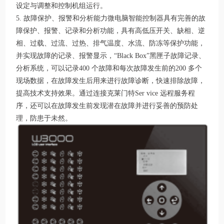
设定与调整和控制机组运行。
5. 故障保护、报警和分析能力微电脑智能控制器具有完善的故
障保护、报警、记录和分析功能，具有高低压开关、缺相、逆
相、过载、过流、过热、排气温度、水流、防冻等保护功能，
并实现故障的记录、报警显示，“Black Box”黑匣子故障记录、
分析系统，可以记录400 个故障和每次故障发生前的200 多个
现场数据，在故障发生后用来进行故障诊断，快速排除故障，
提高技术支持效果。通过连接克莱门特Ser vice 远程服务程
序，还可以在故障发生前发现潜在故障并进行妥善的预防处
理，防患于未然。