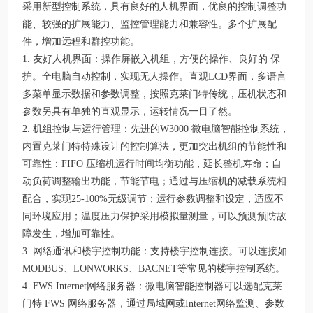
采用新型控制系统，具有良好的人机界面，优良的控制调整功
能、较强的扩展能力、监控管理能力和兼容性。多个扩展配
件，增加远程和群控功能。
1. 友好人机界面：操作屏嵌入机组，方便的操作、良好的 保
护。全电脑自动控制，实现无人操作。直观LCD界面，多语言
多菜单显示数据和参数调整，按照克莱门特传统，压机状态和
参数另具有单独的直观显示，运转情况一目了然。
2. 机组控制与运行管理：先进的W3000 微电脑智能控制系统，
内置克莱门特特殊设计的控制算法，更加突出机组的节能性和
可靠性：FIFO 压缩机运行时间均衡功能，延长整机寿命；自
动负荷调整输出功能，节能节电；通过与压缩机的减载系统相
配合，实现25-100%无级调节；运行参数调整和设定，适应不
同环境应用；温度压力保护采用模拟量测量，可以预测预防故
障发生，增加可靠性。
3. 网络通讯和楼宇控制功能：支持楼宇控制连接。可以连接如
MODBUS、LONWORKS、BACNET等常见的楼宇控制系统。
4. FWS Internet网络服务器：微电脑智能控制器可以选配克莱
门特 FWS 网络服务器，通过局域网或Internet网络监测、参数