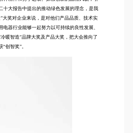
二十大报告中提出的推动绿色发展的理念，是我
”大奖对企业来说，是对他们产品品质、技术实
用电器行业能够一起努力以可持续的良性发展、
“冷暖智造”品牌大奖及产品大奖，把大会推向了
“创智奖”。