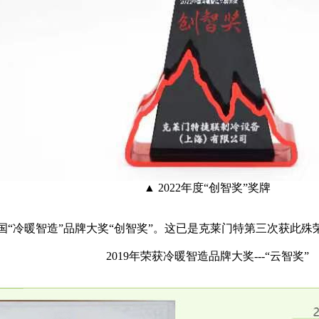
▲ 2022年度“创智奖”奖牌
中国“冷暖智造”品牌大奖“创智奖”。这已是克莱门特第三次获此殊
2019年荣获冷暖智造品牌大奖---“云智奖”