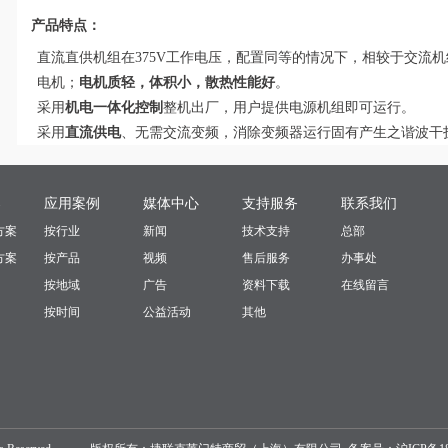
产品特点：
直流直供机组在375V工作电压，配置同等的情况下，相较于交流机
电机；
电机质轻，体积小，
散热性能好
。
采用
机电一体化控制
整机出厂，用户提供电源机组即可运行。
采用
直流供电
、无需交流变频，消除变频器运行固有产生之谐波干
案
应用案例
媒体中心
支持服务
联系我们
方案
按行业
新闻
技术支持
总部
方案
按产品
视频
售后服务
办事处
按地域
广告
资料下载
在线留言
按时间
公益活动
其他