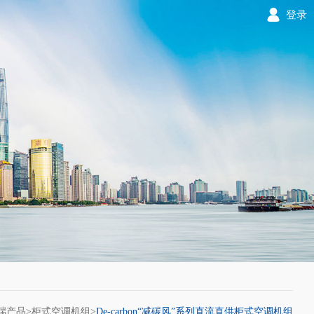
登录
端产品
>
柜式空调机组
>
De-carbon“减碳风”系列直流直供柜式空调机组