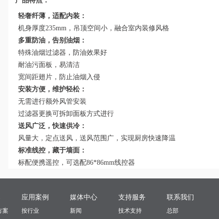
产品特点：
轻奢纤薄，适配内装：
机身厚度235mm，吊顶空间小，融合室内装修风格
多重防油，告别油烟：
特殊油烟过滤器，防油效果好
耐油污面板，易清洁
宽间距翅片，防止油烟入侵
安装方便，维护轻松：
无需进行额外风管安装
过滤器更换可拆卸面板方式进行
送风广泛，快速供冷：
风量
大
，定点送风，送风范围广，实现厨房快速降温
标准线控，藏于墙面：
标配便携遥控，可选配86*86mm线控器
案
应用案例
媒体中心
支持服务
联系我们
方案
按行业
新闻
技术支持
总部