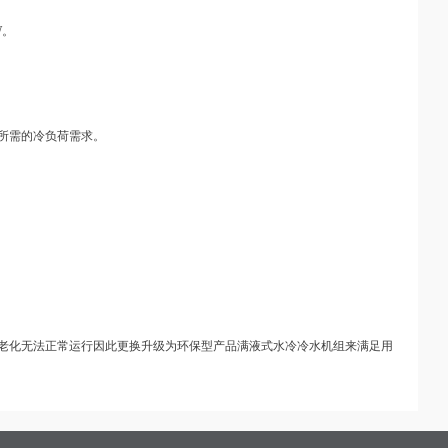
W。
所需的冷负荷需求。
备老化无法正常运行因此更换升级为环保型产品满液式水冷冷水机组来满足用