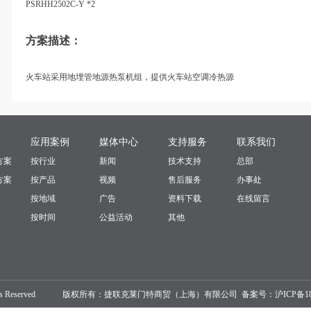
PSRHH2502C-Y *2
方案描述：
火车站采用地埋管地源热泵机组，提供火车站空调冷热源
案
应用案例
媒体中心
支持服务
联系我们
方案
按行业
新闻
技术支持
总部
方案
按产品
视频
售后服务
办事处
按地域
广告
资料下载
在线留言
按时间
公益活动
其他
veneta All Rights Reserved 版权所有：捷联克莱门特商贸（上海）有限公司 备案号：
沪ICP备18