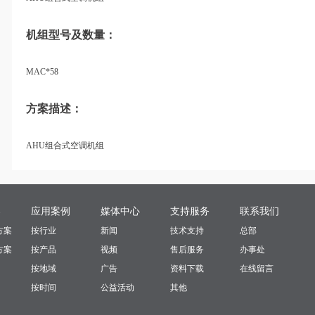
机组型号及数量：
MAC*58
方案描述：
AHU组合式空调机组
案
应用案例
媒体中心
支持服务
联系我们
方案
按行业
新闻
技术支持
总部
方案
按产品
视频
售后服务
办事处
按地域
广告
资料下载
在线留言
按时间
公益活动
其他