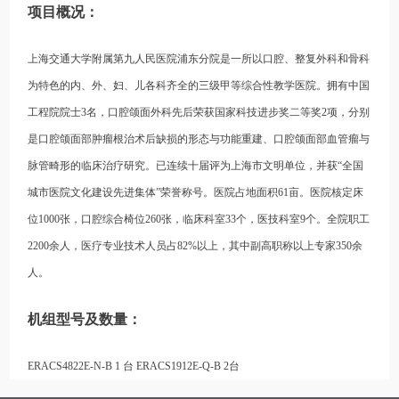
项目概况：
上海交通大学附属第九人民医院浦东分院是一所以口腔、整复外科和骨科
为特色的内、外、妇、儿各科齐全的三级甲等综合性教学医院。拥有中国
工程院院士3名，口腔颌面外科先后荣获国家科技进步奖二等奖2项，分别
是口腔颌面部肿瘤根治术后缺损的形态与功能重建、口腔颌面部血管瘤与
脉管畸形的临床治疗研究。已连续十届评为上海市文明单位，并获“全国
城市医院文化建设先进集体”荣誉称号。医院占地面积61亩。医院核定床
位1000张，口腔综合椅位260张，临床科室33个，医技科室9个。全院职工
2200余人，医疗专业技术人员占82%以上，其中副高职称以上专家350余
人。
机组型号及数量：
ERACS4822E-N-B 1 台 ERACS1912E-Q-B 2台