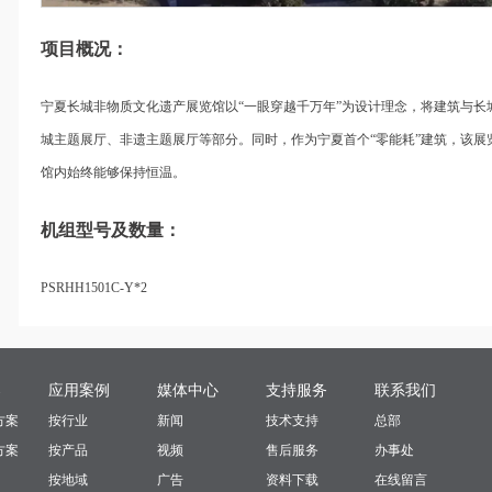
项目概况：
宁夏长城非物质文化遗产展览馆以“一眼穿越千万年”为设计理念，将建筑与长
城主题展厅、非遗主题展厅等部分。同时，作为宁夏首个“零能耗”建筑，该
馆内始终能够保持恒温。
机组型号及数量：
PSRHH1501C-Y*2
案
应用案例
媒体中心
支持服务
联系我们
方案
按行业
新闻
技术支持
总部
方案
按产品
视频
售后服务
办事处
按地域
广告
资料下载
在线留言