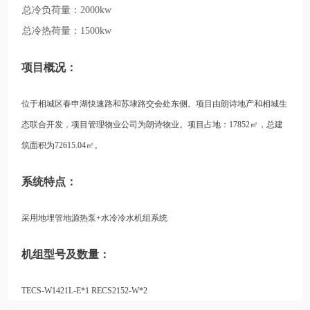
总冷负荷量：2000kw
总冷热荷量：1500kw
项目概况：
位于相城区春申湖快速路和苏埭路交会处东侧。项目由朗诗地产和相城生
态联合开发，项目管理物业公司为朗诗物业。项目占地：17852㎡，总建
筑面积为72615.04㎡。
系统特点：
采用地埋管地源热泵+水冷冷水机组系统
机组型号及数量：
TECS-W1421L-E*1 RECS2152-W*2