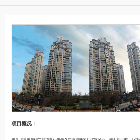
项目概况：
青岛福瀛天麓湖三期项目位于青岛西海岸新区长江路以北，韶山路以西。总建筑面