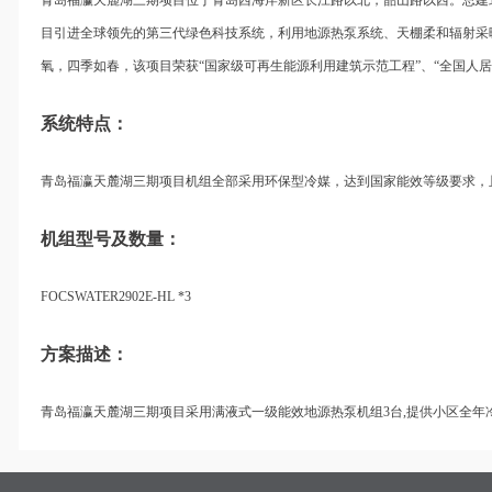
目引进全球领先的第三代绿色科技系统，利用地源热泵系统、天棚柔和辐射采暖
氧，四季如春，该项目荣获“国家级可再生能源利用建筑示范工程”、“全国人居
系统特点：
青岛福瀛天麓湖三期项目机组全部采用环保型冷媒，达到国家能效等级要求，
机组型号及数量：
FOCSWATER2902E-HL *3
方案描述：
青岛福瀛天麓湖三期项目采用满液式一级能效地源热泵机组3台,提供小区全年