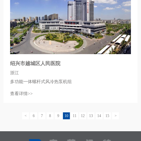
绍兴市越城区人民医院
浙江
多功能一体螺杆式风冷热泵机组
查看详情>>
<
6
7
8
9
10
11
12
13
14
15
>