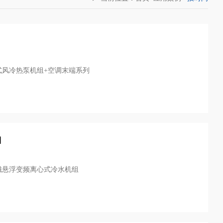
式风冷热泵机组+空调末端系列
目
磁悬浮变频离心式冷水机组