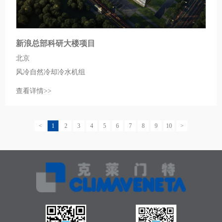
新浪总部科研大楼项目
北京
风冷自然冷却冷水机组
查看详情>>
<
1
2
3
4
5
6
7
8
9
10
>