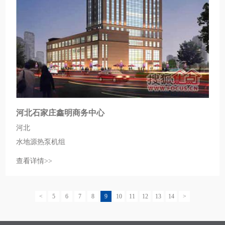
河北石家庄鑫明商务中心
河北
水地源热泵机组
查看详情>>
<
5
6
7
8
9
10
11
12
13
14
>