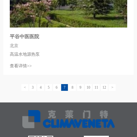
平谷中医医院
北京
高温水地源热泵
查看详情>>
<
3
4
5
6
7
8
9
10
11
12
>