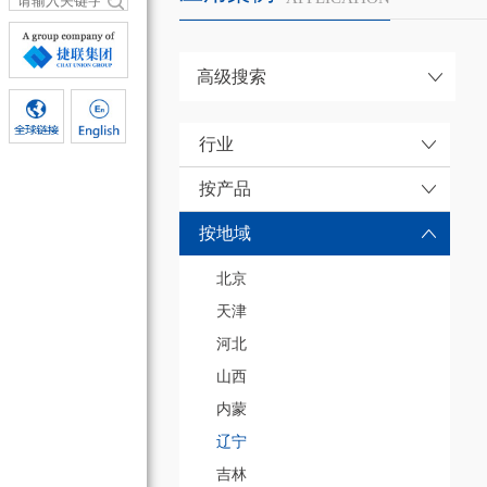
高级搜索
行业
按产品
按地域
北京
天津
河北
山西
内蒙
辽宁
吉林