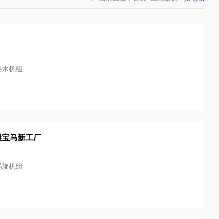
热水机组
晨宝马新工厂
涡旋机组