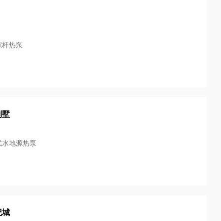
螺杆热泵
别墅
式水地源热泵
纪城