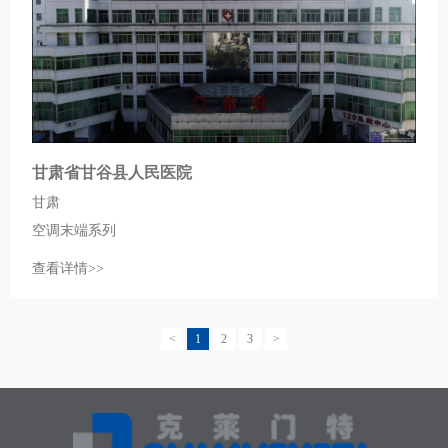
甘肃省甘谷县人民医院
甘肃
空调末端系列
查看详情>>
<
1
2
3
>