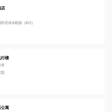
酒店
杆式冷水机组（R22）
飞行楼
口市
水型
店公寓