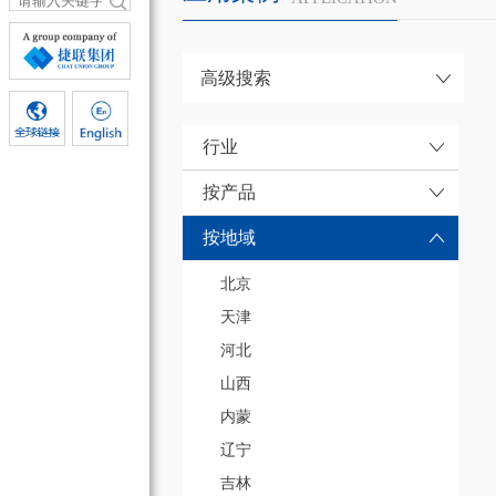
高级搜索
行业
按产品
按地域
北京
天津
河北
山西
内蒙
辽宁
吉林