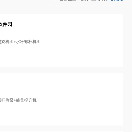
软件园
涡旋机组+水冷螺杆机组
螺杆热泵+能量提升机