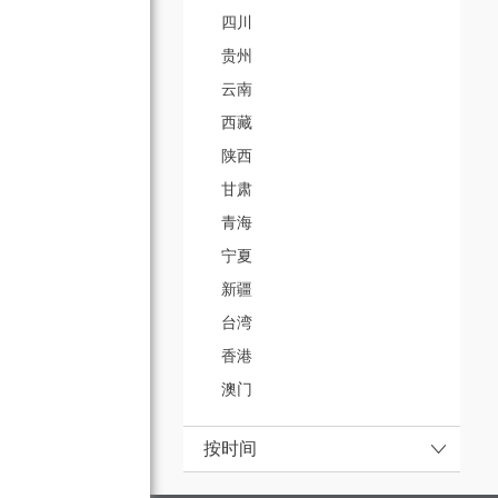
四川
贵州
云南
西藏
陕西
甘肃
青海
宁夏
新疆
台湾
香港
澳门
按时间