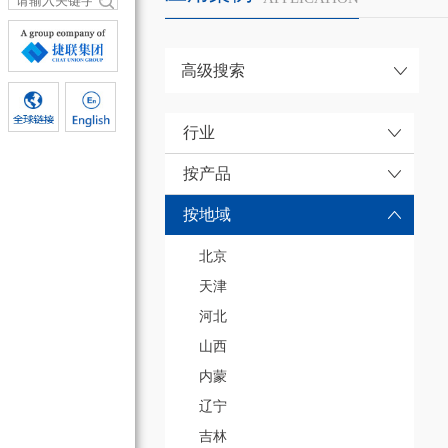
高级搜索
行业
按产品
按地域
北京
天津
河北
山西
内蒙
辽宁
吉林