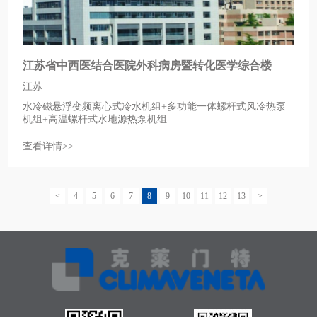
江苏省中西医结合医院外科病房暨转化医学综合楼
江苏
水冷磁悬浮变频离心式冷水机组+多功能一体螺杆式风冷热泵
机组+高温螺杆式水地源热泵机组
查看详情>>
<
4
5
6
7
8
9
10
11
12
13
>