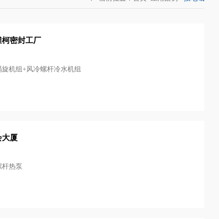
维柯密封工厂
涡旋机组+风冷螺杆冷水机组
会大厦
螺杆热泵