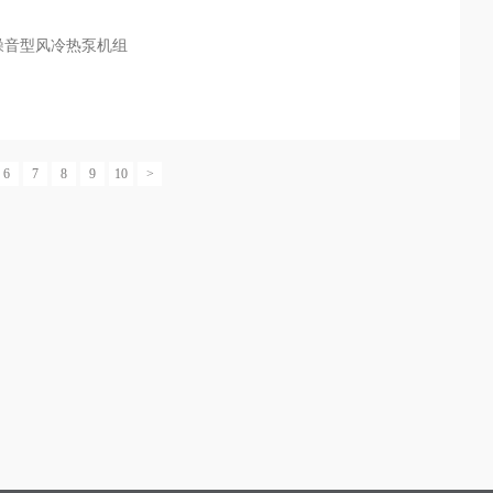
噪音型风冷热泵机组
6
7
8
9
10
>