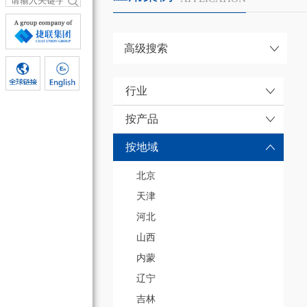
高级搜索
行业
按产品
按地域
北京
天津
河北
山西
内蒙
辽宁
吉林