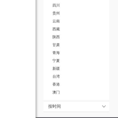
四川
贵州
云南
西藏
陕西
甘肃
青海
宁夏
新疆
台湾
香港
澳门
按时间