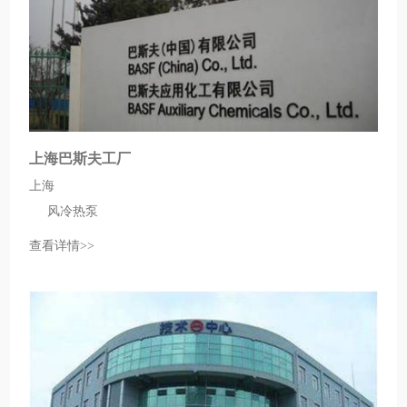
上海巴斯夫工厂
上海
风冷热泵
查看详情>>