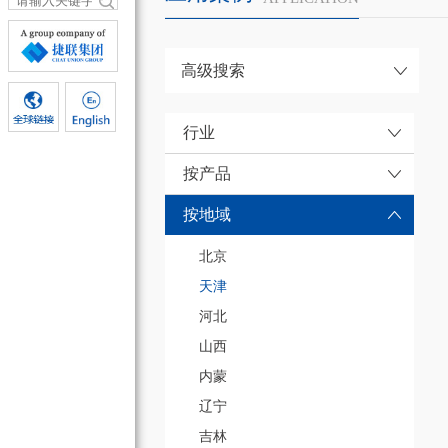
高级搜索
行业
按产品
按地域
北京
天津
河北
山西
内蒙
辽宁
吉林