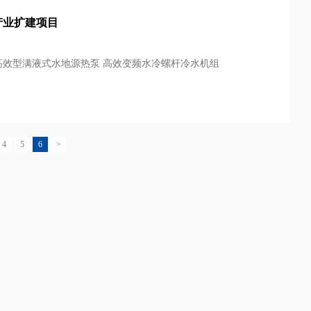
产业扩建项目
高效型满液式水地源热泵 高效变频水冷螺杆冷水机组
4
5
6
>