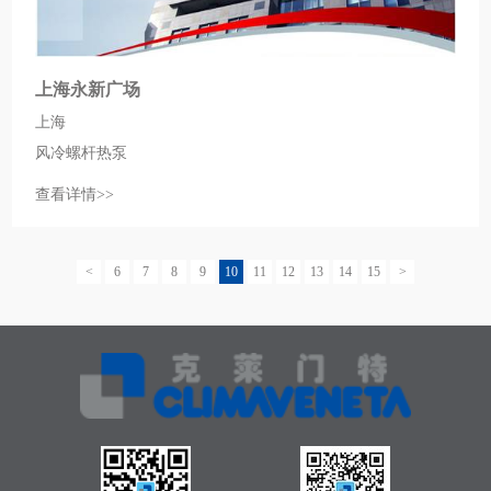
上海永新广场
上海
风冷螺杆热泵
查看详情>>
<
6
7
8
9
10
11
12
13
14
15
>